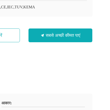
O,CE,IEC,TUV,KEMA
ें
सबसे अच्छी कीमत पाएं
आकार: