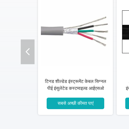
टिनड शील्डेड इंस्ट्रूमेंट केबल सिग्नल
पीई इंसुलेटेड कस्टमाइज़्ड आईएसओ
इं
सीई सर्टिफिकेशन
सबसे अच्छी कीमत पाएं