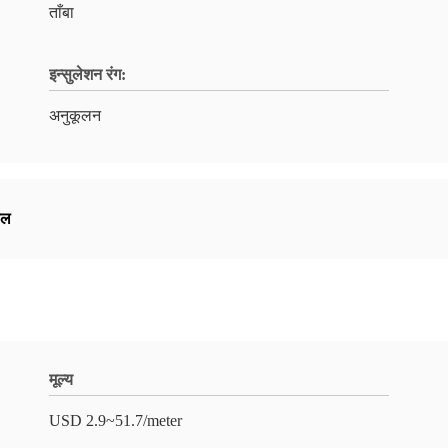
ताँबा
इन्सुलेशन रंग:
अनुकूलन
बल
मूल्य
USD 2.9~51.7/meter