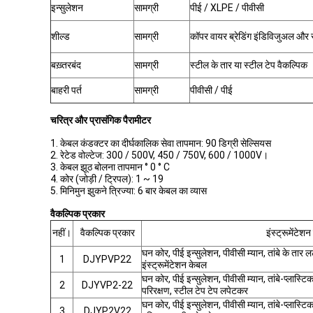
इन्सुलेशन
सामग्री
पीई / XLPE / पीवीसी
शील्ड
सामग्री
कॉपर वायर ब्रेडिंग इंडिविजुअल और 
बख़्तरबंद
सामग्री
स्टील के तार या स्टील टेप वैकल्पिक
बाहरी पर्त
सामग्री
पीवीसी / पीई
चरित्र और प्रासंगिक पैरामीटर
1. केबल कंडक्टर का दीर्घकालिक सेवा तापमान: 90 डिग्री सेल्सियस
2. रेटेड वोल्टेज: 300 / 500V, 450 / 750V, 600 / 1000V।
3. केबल झूठ बोलना तापमान ° 0 ° C
4. कोर (जोड़ी / ट्रिपल): 1 ~ 19
5. मिनिमुन झुकने त्रिज्या: 6 बार केबल का व्यास
वैकल्पिक प्रकार
नहीं।
वैकल्पिक प्रकार
इंस्ट्रूमेंटे
घन कोर, पीई इन्सुलेशन, पीवीसी म्यान, तांबे के त
1
DJYPVP22
इंस्ट्रूमेंटेशन केबल
घन कोर, पीई इन्सुलेशन, पीवीसी म्यान, तांबे-प्लास्ट
2
DJYVP2-22
परिरक्षण, स्टील टेप टेप लपेटकर
घन कोर, पीई इन्सुलेशन, पीवीसी म्यान, तांबे-प्लास्टि
3
DJYP2V22