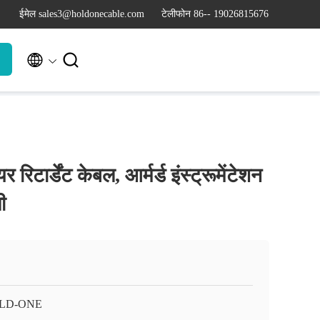
ईमेल sales3@holdonecable.com
टेलीफोन 86-- 19026815676


टार्डेंट केबल, आर्मर्ड इंस्ट्रूमेंटेशन
ी
LD-ONE