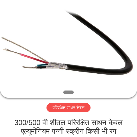
-
2026
Qingdao
Yilan
Cable
Co.,
Ltd..
All
घर
Rights
Reserved.
उत्पादों
वीडियो
हमारे
बारे
परिरक्षित साधन केबल
में
300/500 वी शीतल परिरक्षित साधन केबल
कारखाना
एल्यूमीनियम पन्नी स्क्रीन किसी भी रंग