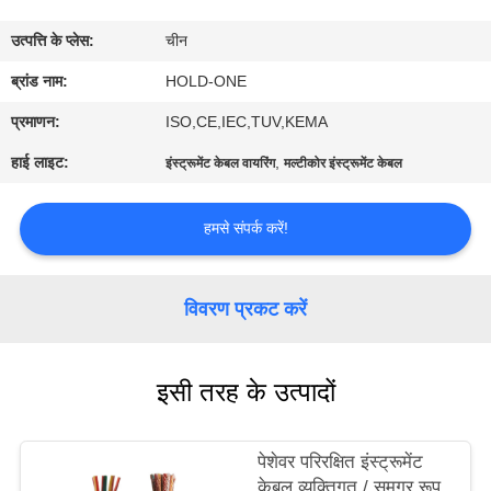
भ्रमण
उत्पत्ति के प्लेस:
चीन
गुणवत्ता
ब्रांड नाम:
HOLD-ONE
नियंत्रण
प्रमाणन:
ISO,CE,IEC,TUV,KEMA
हाई लाइट:
,
इंस्ट्रूमेंट केबल वायरिंग
मल्टीकोर इंस्ट्रूमेंट केबल
संपर्क
करें
हमसे संपर्क करें!
समाचार
विवरण प्रकट करें
साइटमैप
इसी तरह के उत्पादों
गोपनीयता
पेशेवर परिरक्षित इंस्ट्रूमेंट
नीति
केबल व्यक्तिगत / समग्र रूप