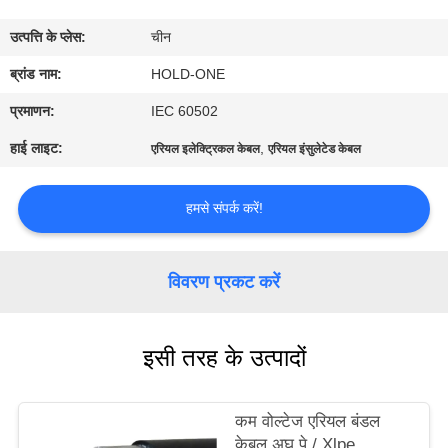
भ्रमण
उत्पत्ति के प्लेस:
चीन
गुणवत्ता
ब्रांड नाम:
HOLD-ONE
नियंत्रण
प्रमाणन:
IEC 60502
हाई लाइट:
,
एरियल इलेक्ट्रिकल केबल
एरियल इंसुलेटेड केबल
संपर्क
करें
हमसे संपर्क करें!
समाचार
विवरण प्रकट करें
साइटमैप
इसी तरह के उत्पादों
गोपनीयता
कम वोल्टेज एरियल बंडल
नीति
केबल अघ पे / Xlpe