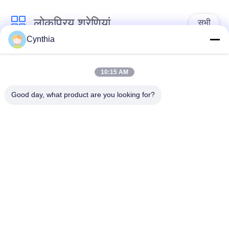
लोकप्रिय श्रेणियां
सभी
Cynthia
एक्स एल पी ई केबल अछूता
पीवीसी केबल अछूता रहता
रहता
10:15 AM
Good day, what product are you looking for?
मिनरल इंसुलेटेड केबल
बख्तरबंद विद्युत केबल
मल्टीकोर कंट्रोल केबल
सिंगल कोर वायर
लो स्मोक जीरो हैलोजन
परिरक्षित साधन केबल
केबल
सदस्यता लें