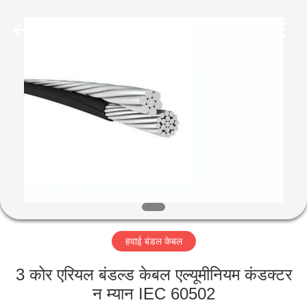
-
2026
Qingdao
Yilan
Cable
Co.,
Ltd..
All
घर
Rights
Reserved.
उत्पादों
वीडियो
हमारे
बारे
हवाई बंडल केबल
में
3 कोर एरियल बंडल्ड केबल एल्यूमीनियम कंडक्टर
कारखाना
न म्यान IEC 60502