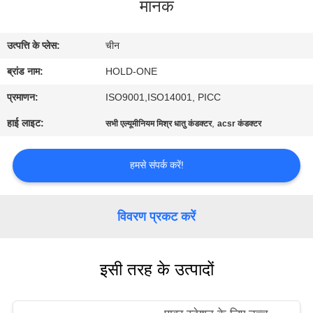
मानक
भ्रमण
उत्पत्ति के प्लेस:
चीन
गुणवत्ता
ब्रांड नाम:
HOLD-ONE
नियंत्रण
प्रमाणन:
ISO9001,ISO14001, PICC
संपर्क
हाई लाइट:
,
सभी एल्यूमीनियम मिश्र धातु कंडक्टर
acsr कंडक्टर
करें
हमसे संपर्क करें!
समाचार
विवरण प्रकट करें
साइटमैप
इसी तरह के उत्पादों
गोपनीयता
नीति