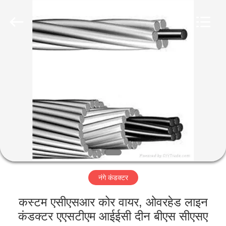
-
2026
Qingdao
Yilan
Cable
Co.,
Ltd..
All
घर
Rights
Reserved.
उत्पादों
वीडियो
हमारे
बारे
नंगे कंडक्टर
में
कस्टम एसीएसआर कोर वायर, ओवरहेड लाइन
कारखाना
कंडक्टर एएसटीएम आईईसी दीन बीएस सीएसए