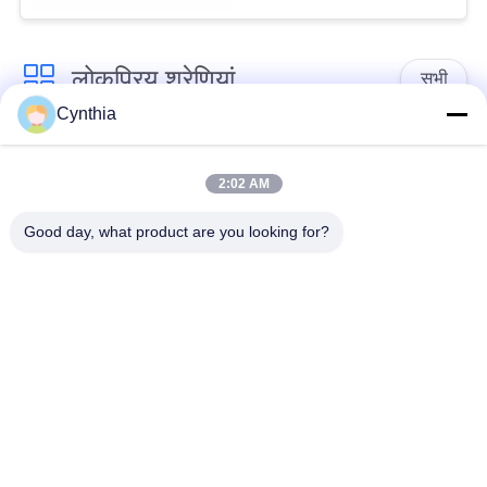
लोकप्रिय श्रेणियां
सभी
Cynthia
एक्स एल पी ई केबल अछूता
पीवीसी केबल अछूता रहता
रहता
2:02 AM
Good day, what product are you looking for?
मिनरल इंसुलेटेड केबल
बख्तरबंद विद्युत केबल
मल्टीकोर कंट्रोल केबल
सिंगल कोर वायर
लो स्मोक जीरो हैलोजन
परिरक्षित साधन केबल
केबल