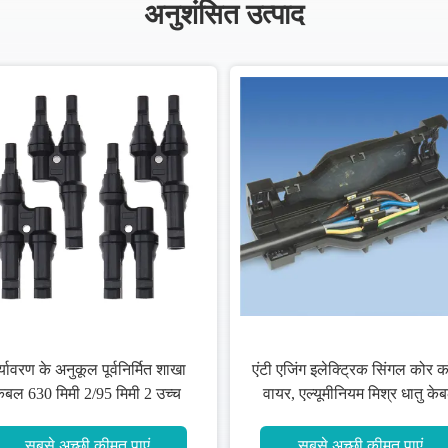
अनुशंसित उत्पाद
 कोर कॉपर
निहत्थे पूर्वनिर्मित शाखा केबल कम धुआँ
तु केबल
हलोजन मुक्त
ं
सबसे अच्छी कीमत पाएं