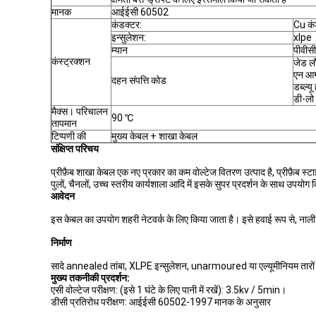
मानक
आईईसी 60502
कंडक्टर:
Cu कं
इन्सुलेशन:
xlpe
म्यान
पीवीसी
कंस्ट्रक्शन
जेड लौ
एन आग
दहन संपत्ति कोड
डब्ल्य
डी-लो
मैक्स। परिचालन
90 ℃
तापमान
टिप्पणी की
मुख्य केबल + शाखा केबल
संक्षिप्त परिचय
प्रीफ़ैब शाखा केबल एक नए प्रकार का कम वोल्टेज वितरण उत्पाद है, प्रीफ़ैब 
पुलों, चैनलों, उच्च स्तरीय कार्यशाला आदि में इसके सुपर प्रदर्शन के साथ उपयोग
आवेदन
इस केबल का उपयोग शहरी नेटवर्क के लिए किया जाता है। इसे हवाई रूप से, नाली म
निर्माण
सादे annealed तांबा, XLPE इन्सुलेशन, unarmoured या एल्यूमीनियम तारों
मुख्य तकनीकी प्रदर्शन:
एसी वोल्टेज परीक्षण: (इसे 1 घंटे के लिए पानी में रखें): 3.5kv / 5min।
डीसी प्रतिरोध परीक्षण: आईईसी 60502-1997 मानक के अनुसार