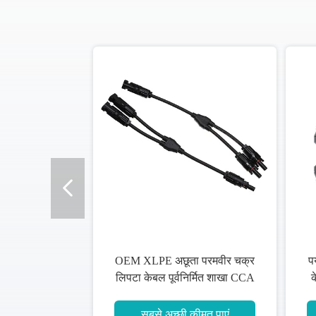
पर्यावरण के अनुकूल पूर्वनिर्मित शाखा
एंटी एजिंग इलेक्ट्रिक सिंगल
केबल 630 मिमी 2/95 मिमी 2 उच्च
वायर, एल्यूमीनियम मिश्र धा
कार्यालय भवन
IEC60228
सबसे अच्छी कीमत पाएं
सबसे अच्छी कीमत पाए