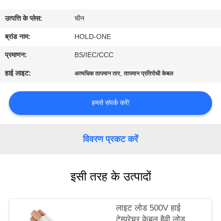
भ्रमण
उत्पत्ति के प्लेस:
चीन
गुणवत्ता
ब्रांड नाम:
HOLD-ONE
नियंत्रण
प्रमाणन:
BS/IEC/CCC
हाई लाइट:
,
अत्यधिक तापमान तार
तापमान प्रतिरोधी केबल
संपर्क
करें
हमसे संपर्क करें!
समाचार
विवरण प्रकट करें
साइटमैप
इसी तरह के उत्पादों
गोपनीयता
लाइट लोड 500V हाई
नीति
टेम्परेचर केबल हैवी लोड