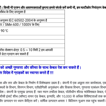
 किसी भी प्रश्न और आवश्यकताओं कृपया हमसे संपर्क करें कभी भी, हम मल्टीकोर नियंत्रण केबल
्संबंध के लिए उपयुक्त है
ुरूप IEC 60502-2004 के अनुरूप है
V / 5Min 600 / 1000V के लिए
िए 90 ℃
रॉस-सेक्शन क्षेत्र: 0.5 ~ 10 मिमी 2 हम आपकी
डेटा प्रदान कर सकते हैं
हकों को अच्छी गुणवत्ता और कीमत के साथ केबल पेश कर सकते हैं।
ेश में ग्राहकों का स्वागत करते हैं !!!
और तार और केबल के निर्माण में विशेषज्ञता उद्यम है।
कंपनी में एक अछूता तार कार्यशाला, 
मलों के विभाग, विपणन विभाग, प्रौद्योगिकी अनुसंधान और विकास विभाग, गुणवत्ता प्रबंधन विभाग,
 देश।
कंपनी के प्रमुख उत्पाद हैं: रबर म्यान लचीला केबल, पॉलीथीन शील्ड फ्लेक्सिबल केबल, 
 पीवीसी इंसर्ट शीथ (सॉफ्ट) वायर एंड केबल, इत्यादि, और 10,000 से अधिक विशिष्टताओं तक 
र उत्पादन पर ध्यान केंद्रित करें।
वार्षिक उत्पादन क्षमता 1 बिलियन युआन तक पहुंच सकती 