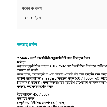
प्रसव के समय
13 कार्य दिवस
उत्पाद वर्णन
2.5mm2 मल्टी कोर पीवीसी अछूता पीवीसी म्यान नियंत्रण केबल
आवेदन:
यह उत्पाद एसी रेटेड वोल्टेज 450 / 750V और निम्नलिखित नियंत्रण, सर्किट और
स्थापना की स्थिति:
केबल ट्रेंच, पाइपलाइनों या अन्य विशिष्ट अवसरों और
उच्च प्रदर्शन नरम जग
पीवीसी अछूता पीवीसी sheathed नियंत्रण केबल 600 / 1000v (AC) सहित रेटेड वोल
विशेषताएं हैं, बल्कि हैं। रासायनिक संक्षारण प्रतिरोध, हीट-एजिंग, पर्यावरण तन
प्रकार: मल्टीकोर कंट्रोल केबल
रेटेड वोल्टेज: 450 / 750V
कंडक्टर: कॉपर
इन्सुलेशन: पॉलीविनाइल क्लोराइड (पीवीसी)
कवच: स्टील टेप बख़्तरबंद या स्टील वायर बख़्तरबंद