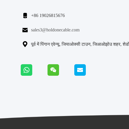

+86 19026815676

sales3@holdonecable.com

पूर्व में पिंगान एवेन्यू, जियाओक्सी टाउन, जिआओझोउ शहर, शेडों