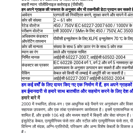
बाहरी म्यान: पॉलीविनाइल क्लोराइड (पीवीसी)
हम अपने ग्राहक की जरूरत के अनुसार और भी तकनीकी डेटा प्रदान कर सकते हैं।
आवेदन
प्रणाली को नियंत्रित करने, सुरक्षा करने और मापने में अंतर
कोर की संख्या
2 ~ 61 कोर
रेटेड वोल्टेज
450 / 750V IEC 60227-2007 600 / 1000V के अन
परीक्षण वोल्टेज
एसी 3000V / 5Min के लिए 450 / 750V, AC 3500
अधिकतम कंडक्टर
पीवीसी इन्सुलेशन के लिए XLPE इन्सुलेशन 70 ℃ के ल
ऑपरेटिंग तापमान
कोर की मान्यता
संख्या के साथ 5 कोर ऊपर रंग के साथ 5 कोर तक
म्यान का रंग
काले और ग्राहक नामित
निर्मित मानक
आईईसी 60227-2007, आईईसी 60502-2004
IEC 60228-2004 वर्ग 1, वर्ग 2 और वर्ग 5 नाममात्र क्
कंडक्टर का प्रकार
आवश्यकता के अनुसार उत्पादन कर सकते हैं और तकनीकी 
पैकिंग
केबल को किसी भी लम्बाई में आपूर्ति की जा सकती है।
मानक
आईईसी 60227-2007 आईईसी 60502-2004
हम कई वर्षों के लिए दायर किए गए एक निर्माण में हैं, हम अपने ग्रा
हम ईमानदारी से हमारे साथ बातचीत और सहयोग करने के लिए देश और विद
हमारे बारे में
2000 में स्थापित, होल्ड-वन।
एक आधुनिक बड़े पैमाने पर अनुसंधान और विकास 
सहायक उपकरण, और एक तांबा प्रसंस्करण कार्यशाला है।
इसमें प्रशासनिक मा
शामिल हैं, और इसके 106 बड़े और मध्यम शहरों में बिक्री और सेवा संगठन हैं।
इंसुलेटेड केबल, एल्यूमीनियम फंसे तार और स्टील कोर एल्यूमीनियम फंसे तार,
विभिन्न लौ मंदक, अग्नि-प्रतिरोधी, परिरक्षण और अन्य विशेष केबलों के विकास औ
हैं।