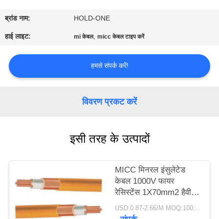
भ्रमण
ब्रांड नाम:
HOLD-ONE
गुणवत्ता
हाई लाइट:
,
mi केबल
micc केबल टाइप करें
नियंत्रण
हमसे संपर्क करें!
संपर्क
करें
विवरण प्रकट करें
समाचार
इसी तरह के उत्पादों
साइटमैप
MICC मिनरल इंसुलेटेड
केबल 1000V फायर
रेसिस्टेंस 1X70mm2 हैवी
गोपनीयता
ड्यूट
USD 0.87-2.66/M MOQ:100 मीटर
नीति