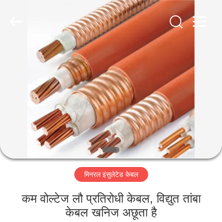
-
2026
Qingdao
Yilan
Cable
Co.,
Ltd..
All
घर
Rights
Reserved.
उत्पादों
वीडियो
हमारे
बारे
मिनरल इंसुलेटेड केबल
में
कम वोल्टेज लौ प्रतिरोधी केबल, विद्युत तांबा
कारखाना
केबल खनिज अछूता है