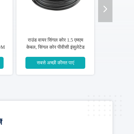
र 2.5 मिमी
अंडरग्राउंड सिंगल कोर पीवीसी वायर
ार्डेंट
बेयर कॉपर कंडक्टर 300 / 500V
450/750 वी
एं
सबसे अच्छी कीमत पाएं
ं