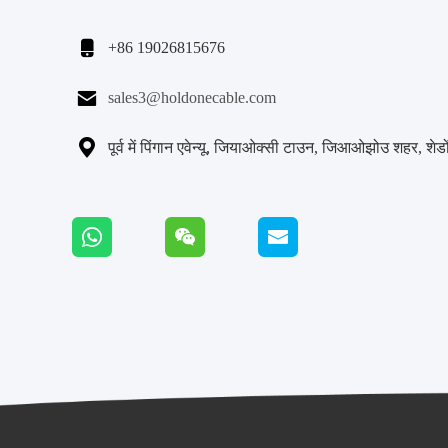

+86 19026815676

sales3@holdonecable.com

पूर्व में पिंगान एवेन्यू, जियाओक्सी टाउन, जिआओझोउ शहर, शेडों