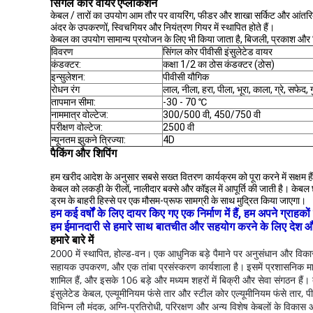
सिंगल कोर वायर
एप्लीकेशन
केबल / तारों का उपयोग आम तौर पर वायरिंग, फीडर और शाखा सर्किट और आंतरिक मा
अंदर के उपकरणों, स्विचगियर और नियंत्रण गियर में स्थापित होते हैं।
केबल का उपयोग सामान्य प्रयोजन के लिए भी किया जाता है, बिजली, प्रकाश और नियं
विवरण
सिंगल कोर पीवीसी इंसुलेटेड वायर
कंडक्टर:
कक्षा 1/2 का ठोस कंडक्टर (ठोस)
इन्सुलेशन:
पीवीसी यौगिक
रोधन रंग
लाल, नीला, हरा, पीला, भूरा, काला, ग्रे, सफेद, ग
तापमान सीमा:
-30 - 70 ℃
नाममात्र वोल्टेज:
300/500 वी, 450/750 वी
परीक्षण वोल्टेज:
2500 वी
न्यूनतम झुकने त्रिज्या:
4D
पैकिंग और शिपिंग
हम खरीद आदेश के अनुसार सबसे सख्त वितरण कार्यक्रम को पूरा करने में सक्षम हैं
केबल को लकड़ी के रीलों, नालीदार बक्से और कॉइल में आपूर्ति की जाती है। के
ड्रम के बाहरी हिस्से पर एक मौसम-प्रूफ सामग्री के साथ मुद्रित किया जाएगा।
हम कई वर्षों के लिए दायर किए गए एक निर्माण में हैं, हम अपने ग्रा
हम ईमानदारी से हमारे साथ बातचीत और सहयोग करने के लिए देश और विद
हमारे बारे में
2000 में स्थापित, होल्ड-वन।
एक आधुनिक बड़े पैमाने पर अनुसंधान और विकास 
सहायक उपकरण, और एक तांबा प्रसंस्करण कार्यशाला है।
इसमें प्रशासनिक मा
शामिल हैं, और इसके 106 बड़े और मध्यम शहरों में बिक्री और सेवा संगठन हैं।
इंसुलेटेड केबल, एल्यूमीनियम फंसे तार और स्टील कोर एल्यूमीनियम फंसे तार,
विभिन्न लौ मंदक, अग्नि-प्रतिरोधी, परिरक्षण और अन्य विशेष केबलों के विकास औ