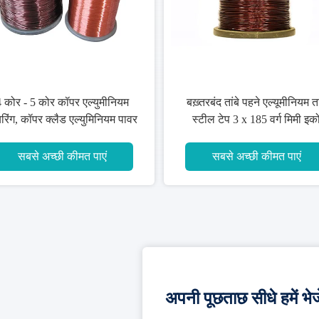
बख़्तरबंद तांबे पहने एल्यूमीनियम तार
Unarmoured Copper
स्टील टेप 3 x 185 वर्ग मिमी इको
Aluminium House Wiri
फ्रेंडली
Polyolefin लिपटा YJVC-
सबसे अच्छी कीमत पाएं
सबसे अच्छी कीमत पा
अपनी पूछताछ सीधे हमें भेजे