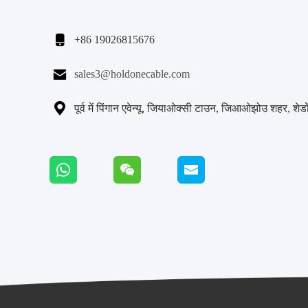

+86 19026815676

sales3@holdonecable.com

पूर्व में पिंगान एवेन्यू, जियाओक्सी टाउन, जिआओझोउ शहर, शेडों