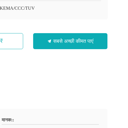
/KEMA/CCC/TUV
ें
सबसे अच्छी कीमत पाएं
मानक::