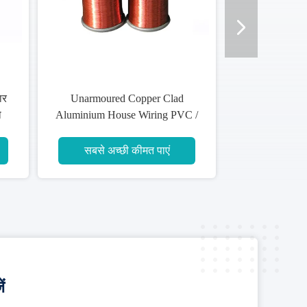
 Clad
विद्युत शक्ति संचरण के लिए XLPE
ng PVC /
पीवीसी इन्सुलेशन कॉपर पहने
0.6 / 1KV
एल्यूमीनियम तार
एं
सबसे अच्छी कीमत पाएं
ं