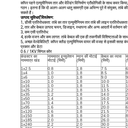
कॉपर पहने एल्यूमीनियम तार और वेल्डिंग विनिर्माण प्रौद्योगिकी के साथ कवर कि
गठन। इतना है कि दो अलग-अलग धातु सामग्री एक अभिन्न पूरे में संयुक्त, तांबे क
सकते हैं।
उत्पाद सुविधाएँ विश्लेषण:
1, डीसी प्रतिरोधकता: तांबे का तार एल्यूमीनियम तार तांबे की लाइन प्रतिरोधकता 
2, तार और केबल उत्पाद चयन, डिजाइन, स्थापना और अन्य आदतों में वर्तमान को पू
3, कम एसी प्रतिरोध:
4, हल्के वजन और कम लागत: तांबे केबल की एक ही तकनीकी विशिष्टताओं के साथ 
5, अच्छा वेल्डेबिलिटी: कॉपर क्लैड एल्युमिनियम वायर की वजह से इसकी सतह कंसे
प्रकार और डेटा
0.6 / 1KV सिंगल कोर
कंडक्टर का
नाममात्र इन्सुलेशन
म्यान की मोटाई
केबल का व्यास
स
नाममात्र खंड
मोटाई (मिमी)
(मिमी)
(मिमी)
(
1x2.5
0.8
1.8
7.5
6
1x4
1.0
1.8
8.5
8
1x6
1.0
1.8
9.0
9
1x10
1.0
1.8
10.0
1
1x16
1.0
1.8
11.5
1
1x25
1.2
1.8
13.5
2
1x35
1.2
1.8
14.0
2
1x50
1.4
1.8
16.0
3
1x70
1.4
1.8
17.5
4
1x95
1.6
1.8
20.0
6
1x120
1.6
1.8
21.5
7
1x150
1.8
1.8
24.0
8
1x185
2.0
1.8
26.0
1
1x240
2.2
2.0
30.0
1