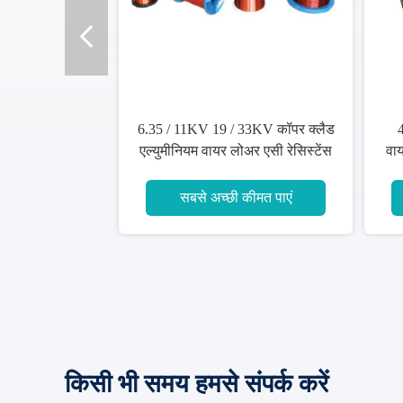
19 / 33KV कॉपर क्लैड
4 कोर - 5 कोर कॉपर एल्युमीनियम
ायर लोअर एसी रेसिस्टेंस
वायरिंग, कॉपर क्लैड एल्युमिनियम पावर
ष्ट वेल्डेबिलिटी
केबल को कवर करता है
अच्छी कीमत पाएं
सबसे अच्छी कीमत पाएं
किसी भी समय हमसे संपर्क करें