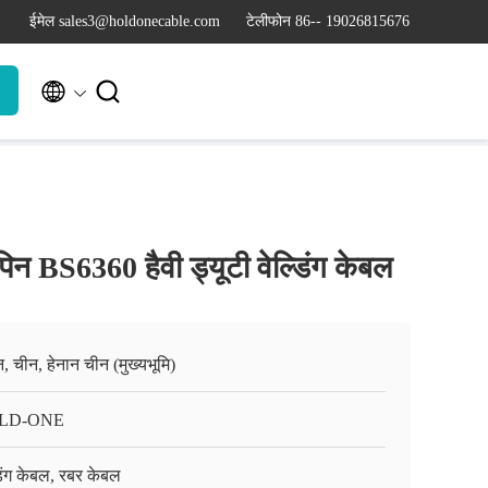
ईमेल sales3@holdonecable.com
टेलीफोन 86-- 19026815676


ोपिन BS6360 हैवी ड्यूटी वेल्डिंग केबल
न, चीन, हेनान चीन (मुख्यभूमि)
LD-ONE
डिंग केबल, रबर केबल