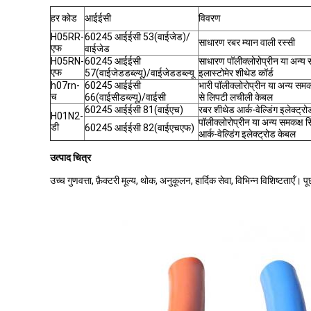
हर कोड
आईईसी
विवरण
H05RR-
60245 आईईसी 53(वाईजेड)/
साधारण रबर म्यान वाली रस्सी
एफ
वाईजेड
H05RN-
60245 आईईसी
साधारण पॉलीक्लोरोप्रीन या अन्य 
एफ
57(वाईजेडडब्ल्यू)/वाईजेडडब्ल्यू
इलास्टोमेर शीथेड कॉर्ड
h07rn-
60245 आईईसी
भारी पॉलीक्लोरोप्रीन या अन्य समक
च
66(वाईसीडब्ल्यू)/वाईसी
से लिपटी लचीली केबल
60245 आईईसी 81(वाईएच)
रबर शीथेड आर्क-वेल्डिंग इलेक्ट्र
H01N2-
पॉलीक्लोरोप्रीन या अन्य समकक्ष स
डी
60245 आईईसी 82(वाईएचएफ)
आर्क-वेल्डिंग इलेक्ट्रोड केबल
उत्पाद चित्र
उच्च गुणवत्ता, फ़ैक्टरी मूल्य, थोक, अनुकूलन, हार्दिक सेवा, विभिन्न विशिष्टताएँ। 