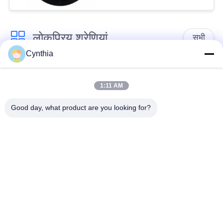
लोकप्रिय श्रेणियां
सभी
Cynthia
एक्स एल पी ई केबल अछूता
पीवीसी केबल अछूता रहता
रहता
1:11 AM
Good day, what product are you looking for?
मिनरल इंसुलेटेड केबल
बख्तरबंद विद्युत केबल
मल्टीकोर कंट्रोल केबल
सिंगल कोर वायर
लो स्मोक जीरो हैलोजन
परिरक्षित साधन केबल
केबल