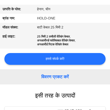
भ्रमण
उत्पत्ति के प्लेस:
हेनान, चीन
गुणवत्ता
ब्रांड नाम:
HOLD-ONE
नियंत्रण
मॉडल संख्या:
बाटी केबल 25 मिमी 2
हाई लाइट:
,
25 मिमी 2 लचीली वेल्डिंग केबल
,
अनआर्मोर्स्ड फ्लेक्सिबल वेल्डिंग केबल
संपर्क
अनआर्मोर्ड स्टिक वेल्डिंग केबल
करें
हमसे संपर्क करें!
समाचार
विवरण प्रकट करें
साइटमैप
इसी तरह के उत्पादों
गोपनीयता
नीति