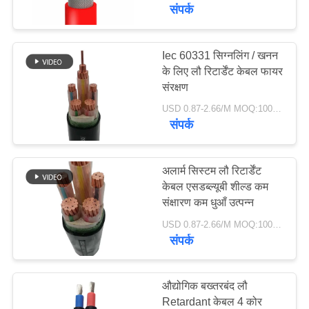
भ्रमण
संपर्क
गुणवत्ता
Iec 60331 सिग्नलिंग / खनन
के लिए लौ रिटार्डेंट केबल फायर
नियंत्रण
संरक्षण
USD 0.87-2.66/M MOQ:100 मीटर
संपर्क
संपर्क
करें
अलार्म सिस्टम लौ रिटार्डेंट
समाचार
केबल एसडब्ल्यूबी शील्ड कम
संक्षारण कम धुआँ उत्पन्न
USD 0.87-2.66/M MOQ:100 मीटर
साइटमैप
संपर्क
गोपनीयता
औद्योगिक बख्तरबंद लौ
नीति
Retardant केबल 4 कोर