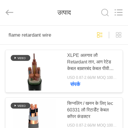
-
2026
Qingdao
उत्पाद
Yilan
Cable
Co.,
Ltd..
All
घर
Rights
Reserved.
flame retardant wire
उत्पादों
XLPE अलगाव लौ
Retardant तार, आग रेटेड
वीडियो
केबल बख़्तरबंद केबल पीवीसी
जैकेट
USD 0.87-2.66/M MOQ:100 मीटर
हमारे
संपर्क
बारे
में
सिग्नलिंग / खनन के लिए Iec
60331 लौ रिटार्डेंट केबल
कॉपर कंडक्टर
कारखाना
USD 0.87-2.66/M MOQ:100 मीटर