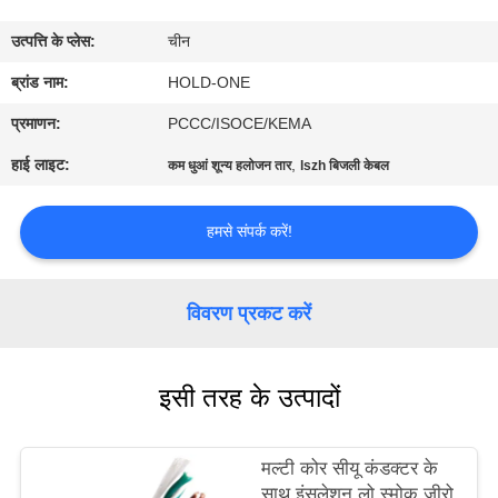
भ्रमण
उत्पत्ति के प्लेस:
चीन
गुणवत्ता
ब्रांड नाम:
HOLD-ONE
नियंत्रण
प्रमाणन:
PCCC/ISOCE/KEMA
हाई लाइट:
,
कम धुआं शून्य हलोजन तार
lszh बिजली केबल
संपर्क
करें
हमसे संपर्क करें!
समाचार
विवरण प्रकट करें
साइटमैप
इसी तरह के उत्पादों
गोपनीयता
मल्टी कोर सीयू कंडक्टर के
नीति
साथ इंसुलेशन लो स्मोक जीरो