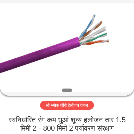
-
2026
Qingdao
Yilan
Cable
Co.,
Ltd..
All
घर
Rights
Reserved.
उत्पादों
वीडियो
हमारे
बारे
लो स्मोक जीरो हैलोजन केबल
में
स्वनिर्धारित रंग कम धुआं शून्य हलोजन तार 1.5
कारखाना
मिमी 2 - 800 मिमी 2 पर्यावरण संरक्षण