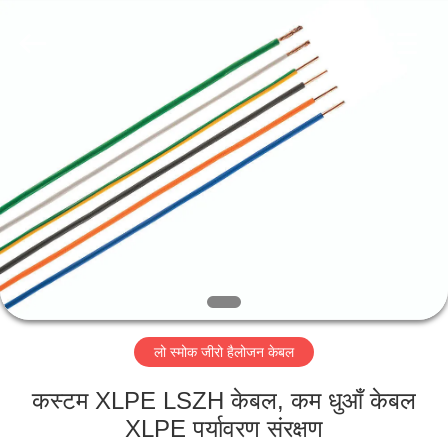
-
2026
Qingdao
Yilan
Cable
Co.,
Ltd..
All
घर
Rights
Reserved.
उत्पादों
वीडियो
हमारे
बारे
लो स्मोक जीरो हैलोजन केबल
में
कस्टम XLPE LSZH केबल, कम धुआँ केबल
कारखाना
XLPE पर्यावरण संरक्षण