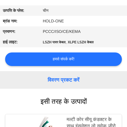
भ्रमण
उत्पत्ति के प्लेस:
चीन
गुणवत्ता
ब्रांड नाम:
HOLD-ONE
नियंत्रण
प्रमाणन:
PCCC/ISO/CE/KEMA
हाई लाइट:
,
LSZH पावर केबल
XLPE LSZH केबल
संपर्क
करें
हमसे संपर्क करें!
समाचार
विवरण प्रकट करें
साइटमैप
इसी तरह के उत्पादों
गोपनीयता
मल्टी कोर सीयू कंडक्टर के
नीति
साथ इंसुलेशन लो स्मोक जीरो