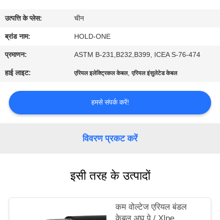
भ्रमण
उत्पत्ति के प्लेस:
चीन
गुणवत्ता
ब्रांड नाम:
HOLD-ONE
नियंत्रण
प्रमाणन:
ASTM B-231,B232,B399, ICEA S-76-474
हाई लाइट:
,
एरियल इलेक्ट्रिकल केबल
एरियल इंसुलेटेड केबल
संपर्क
करें
हमसे संपर्क करें!
समाचार
विवरण प्रकट करें
साइटमैप
इसी तरह के उत्पादों
गोपनीयता
कम वोल्टेज एरियल बंडल
नीति
केबल अघ पे / Xlpe