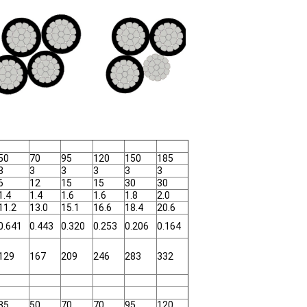
50
70
95
120
150
185
3
3
3
3
3
3
6
12
15
15
30
30
1.4
1.4
1.6
1.6
1.8
2.0
11.2
13.0
15.1
16.6
18.4
20.6
0.641
0.443
0.320
0.253
0.206
0.164
129
167
209
246
283
332
35
50
70
70
95
120