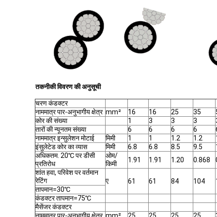
तकनीकी विवरण की अनुसूची
चरण कंडक्टर
नाममात्र पार-अनुभागीय क्षेत्र
mm²
16
16
25
35
कोर की संख्या
1
3
3
3
तारों की न्यूनतम संख्या
6
6
6
6
नाममात्र इन्सुलेशन मोटाई
मिमी
1
1
1.2
1.2
इंसुलेटेड कोर का व्यास
मिमी
6.8
6.8
8.5
9.5
अधिकतम. 20℃ पर डीसी
ओम/
1.91
1.91
1.20
0.868
प्रतिरोध
किमी
शांत हवा, परिवेश पर वर्तमान
रेटिंग
ए
61
61
84
104
तापमान=30℃
कंडक्टर तापमान=75℃
मैसेंजर कंडक्टर
नाममात्र पार-अनुभागीय क्षेत्र
mm²
25
25
25
25