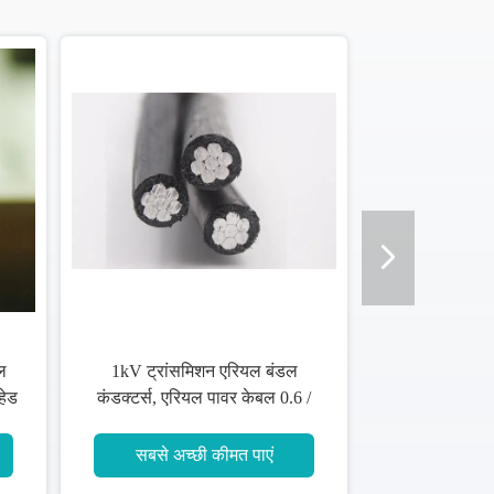
नियम
5 कोर एरियल इंसुलेटेड केबल
एल्यूमीनियम कंडक्टर ट्रांसमिशन लॉयन
ट्रिपलएक्स
सबसे अच्छी कीमत पाएं