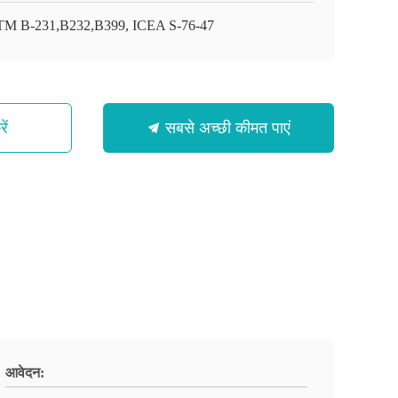
M B-231,B232,B399, ICEA S-76-47
ें
सबसे अच्छी कीमत पाएं
आवेदन: