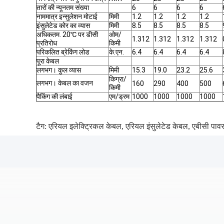
तारों की न्यूनतम संख्या
6
6
6
6
नाममात्र इन्सुलेशन मोटाई
मिमी
1.2
1.2
1.2
1.2
इंसुलेटेड कोर का व्यास
मिमी
8.5
8.5
8.5
8.5
अधिकतम. 20℃ पर डीसी
ओम/
1.312
1.312
1.312
1.312
प्रतिरोध
किमी
परिकलित ब्रेकिंग लोड
के.एन.
6.4
6.4
6.4
6.4
पूरा केबल
लगभग। कुल व्यास
मिमी
15.3
19.0
23.2
25.6
किग्रा/
लगभग। केबल का वजन
160
290
400
500
किमी
पैकिंग की लंबाई
एम/ड्रम
1000
1000
1000
1000
टैग:
एरियल इलेक्ट्रिकल केबल
,
एरियल इंसुलेटेड केबल
,
एबीसी पाव