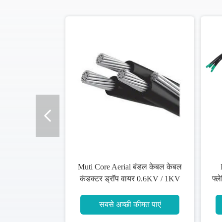
एल्यूमीनियम मिश्र धातु एरियल बंडल
केबल / 600V पीई इन्सुलेशन 4 करोड़
कं
सबसे अच्छी कीमत पाएं