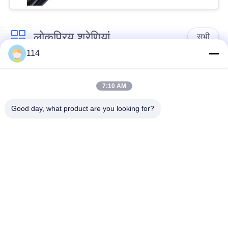
लोकप्रिय श्रेणियां
सभी
114
एक्स एल पी ई केबल अछूता
पीवीसी केबल अछूता रहता
रहता
7:10 AM
Good day, what product are you looking for?
मिनरल इंसुलेटेड केबल
बख्तरबंद विद्युत केबल
मल्टीकोर कंट्रोल केबल
सिंगल कोर वायर
लो स्मोक जीरो हैलोजन
परिरक्षित साधन केबल
केबल