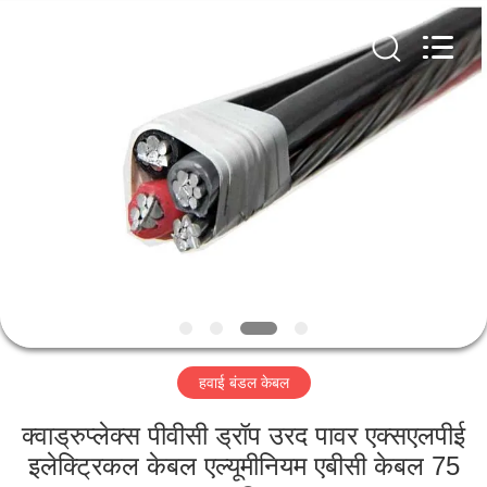
-
2026
Qingdao
Yilan
Cable
Co.,
Ltd..
All
घर
Rights
Reserved.
उत्पादों
वीडियो
हमारे
बारे
हवाई बंडल केबल
में
क्वाड्रुप्लेक्स पीवीसी ड्रॉप उरद पावर एक्सएलपीई
कारखाना
इलेक्ट्रिकल केबल एल्यूमीनियम एबीसी केबल 75