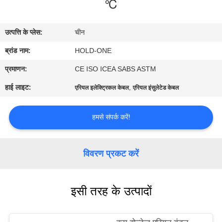
℃
भ्रमण
उत्पत्ति के प्लेस:
चीन
गुणवत्ता
ब्रांड नाम:
HOLD-ONE
नियंत्रण
प्रमाणन:
CE ISO ICEA SABS ASTM
संपर्क
हाई लाइट:
,
एरियल इलेक्ट्रिकल केबल
एरियल इंसुलेटेड केबल
करें
हमसे संपर्क करें!
समाचार
विवरण प्रकट करें
साइटमैप
इसी तरह के उत्पादों
गोपनीयता
नीति