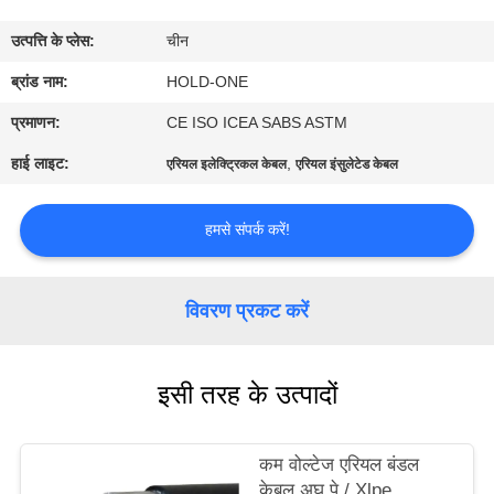
भ्रमण
उत्पत्ति के प्लेस:
चीन
गुणवत्ता
ब्रांड नाम:
HOLD-ONE
नियंत्रण
प्रमाणन:
CE ISO ICEA SABS ASTM
हाई लाइट:
,
एरियल इलेक्ट्रिकल केबल
एरियल इंसुलेटेड केबल
संपर्क
करें
हमसे संपर्क करें!
समाचार
विवरण प्रकट करें
साइटमैप
इसी तरह के उत्पादों
गोपनीयता
कम वोल्टेज एरियल बंडल
नीति
केबल अघ पे / Xlpe