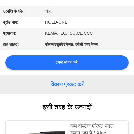
भ्रमण
उत्पत्ति के प्लेस:
चीन
गुणवत्ता
ब्रांड नाम:
HOLD-ONE
नियंत्रण
प्रमाणन:
KEMA, IEC, ISO,CE,CCC
हाई लाइट:
,
एरियल इंसुलेटेड केबल
एबीसी पावर केबल
संपर्क
करें
हमसे संपर्क करें!
समाचार
विवरण प्रकट करें
साइटमैप
इसी तरह के उत्पादों
गोपनीयता
कम वोल्टेज एरियल बंडल
नीति
केबल अघ पे / Xlpe