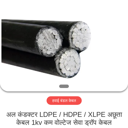
-
2026
Qingdao
Yilan
Cable
Co.,
Ltd..
All
घर
Rights
Reserved.
उत्पादों
वीडियो
हमारे
बारे
हवाई बंडल केबल
में
अल कंडक्टर LDPE / HDPE / XLPE अछूता
कारखाना
केबल 1kv कम वोल्टेज सेवा ड्रॉप केबल