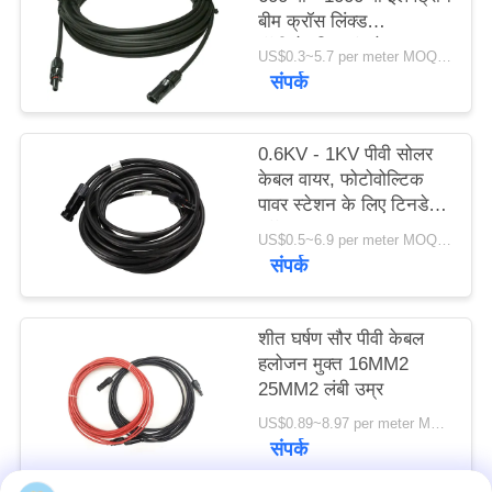
बीम क्रॉस लिंक्ड
पॉलीओलफिन इंसुलेशन
US$0.3~5.7 per meter MOQ:3000 मीटर
संपर्क
0.6KV - 1KV पीवी सोलर
केबल वायर, फोटोवोल्टिक
पावर स्टेशन के लिए टिनडेड
कॉपर वायर
US$0.5~6.9 per meter MOQ:1500meter
संपर्क
शीत घर्षण सौर पीवी केबल
हलोजन मुक्त 16MM2
25MM2 लंबी उम्र
US$0.89~8.97 per meter MOQ:5000 मीटर
संपर्क