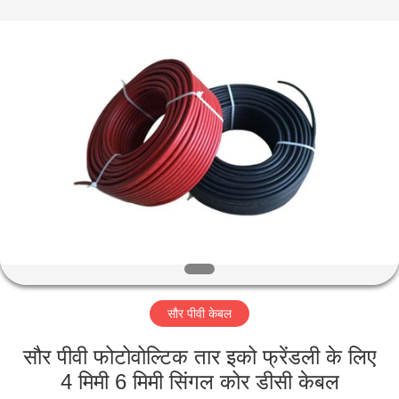
-
2026
Qingdao
Yilan
Cable
Co.,
Ltd..
All
घर
Rights
Reserved.
उत्पादों
वीडियो
हमारे
बारे
सौर पीवी केबल
में
सौर पीवी फोटोवोल्टिक तार इको फ्रेंडली के लिए
कारखाना
4 मिमी 6 मिमी सिंगल कोर डीसी केबल