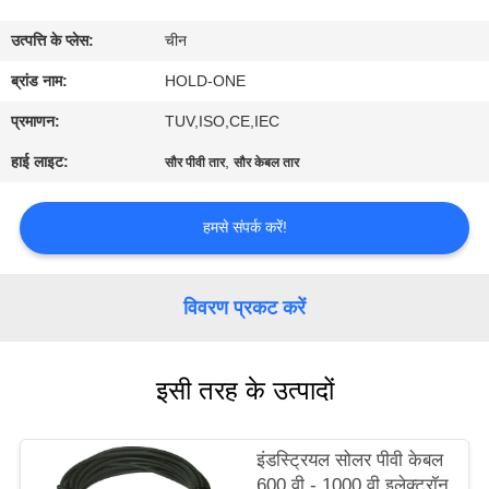
भ्रमण
उत्पत्ति के प्लेस:
चीन
गुणवत्ता
ब्रांड नाम:
HOLD-ONE
नियंत्रण
प्रमाणन:
TUV,ISO,CE,IEC
हाई लाइट:
,
सौर पीवी तार
सौर केबल तार
संपर्क
करें
हमसे संपर्क करें!
समाचार
विवरण प्रकट करें
साइटमैप
इसी तरह के उत्पादों
गोपनीयता
इंडस्ट्रियल सोलर पीवी केबल
नीति
600 वी - 1000 वी इलेक्ट्रॉन