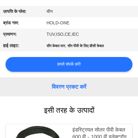
भ्रमण
उत्पत्ति के प्लेस:
चीन
गुणवत्ता
ब्रांड नाम:
HOLD-ONE
नियंत्रण
प्रमाणन:
TUV,ISO,CE,IEC
हाई लाइट:
,
सौर केबल तार
सौर पीवी के लिए डीसी केबल
संपर्क
करें
हमसे संपर्क करें!
समाचार
विवरण प्रकट करें
साइटमैप
इसी तरह के उत्पादों
गोपनीयता
इंडस्ट्रियल सोलर पीवी केबल
नीति
600 वी - 1000 वी इलेक्ट्रॉन