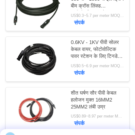
बीम क्रॉस लिंक्ड
पॉलीओलफिन इंसुलेशन
US$0.3~5.7 per meter MOQ:3000 मीटर
संपर्क
0.6KV - 1KV पीवी सोलर
केबल वायर, फोटोवोल्टिक
पावर स्टेशन के लिए टिनडेड
कॉपर वायर
US$0.5~6.9 per meter MOQ:1500meter
संपर्क
शीत घर्षण सौर पीवी केबल
हलोजन मुक्त 16MM2
25MM2 लंबी उम्र
US$0.89~8.97 per meter MOQ:5000 मीटर
संपर्क