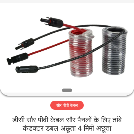
-
2026
Qingdao
Yilan
Cable
Co.,
Ltd..
All
घर
Rights
Reserved.
उत्पादों
वीडियो
हमारे
बारे
सौर पीवी केबल
में
डीसी सौर पीवी केबल सौर पैनलों के लिए तांबे
कारखाना
कंडक्टर डबल अछूता 4 मिमी अछूता