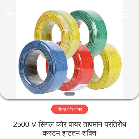
-
2026
Qingdao
Yilan
Cable
Co.,
Ltd..
All
घर
Rights
Reserved.
उत्पादों
वीडियो
हमारे
बारे
सिंगल कोर वायर
में
2500 V सिंगल कोर वायर तापमान प्रतिरोध
कारखाना
कस्टम इष्टतम शक्ति