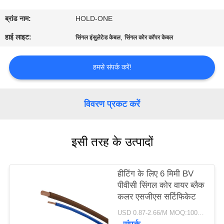
भ्रमण
ब्रांड नाम:
HOLD-ONE
गुणवत्ता
हाई लाइट:
,
सिंगल इंसुलेटेड केबल
सिंगल कोर कॉपर केबल
नियंत्रण
हमसे संपर्क करें!
संपर्क
करें
विवरण प्रकट करें
समाचार
इसी तरह के उत्पादों
साइटमैप
हीटिंग के लिए 6 मिमी BV
पीवीसी सिंगल कोर वायर ब्लैक
कलर एसजीएस सर्टिफिकेट
गोपनीयता
USD 0.87-2.66/M MOQ:100 मीटर
नीति