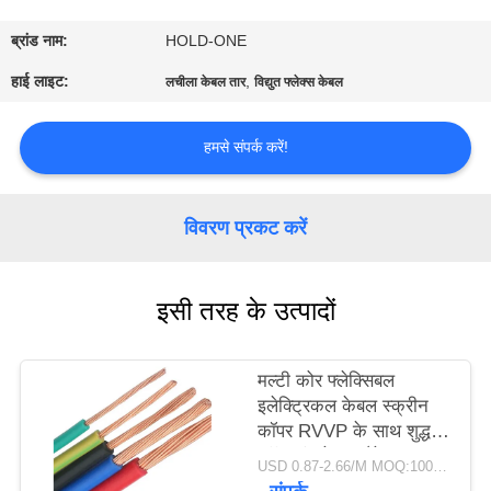
भ्रमण
ब्रांड नाम:
HOLD-ONE
गुणवत्ता
हाई लाइट:
,
लचीला केबल तार
विद्युत फ्लेक्स केबल
नियंत्रण
हमसे संपर्क करें!
संपर्क
करें
विवरण प्रकट करें
समाचार
इसी तरह के उत्पादों
साइटमैप
मल्टी कोर फ्लेक्सिबल
इलेक्ट्रिकल केबल स्क्रीन
कॉपर RVVP के साथ शुद्ध
गोपनीयता
कॉपर इंसुलेशन जैकेट
USD 0.87-2.66/M MOQ:100 मीटर
नीति