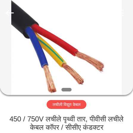
-
2026
Qingdao
Yilan
Cable
Co.,
Ltd..
All
घर
Rights
Reserved.
उत्पादों
वीडियो
हमारे
बारे
लचीली विद्युत केबल
में
450 / 750V लचीले पृथ्वी तार, पीवीसी लचीले
कारखाना
केबल कॉपर / सीसीए कंडक्टर