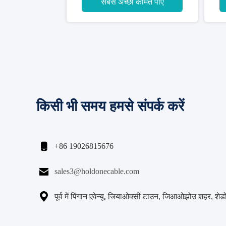
सबसे अच्छी कीमत पाएं
किसी भी समय हमसे संपर्क करें

+86 19026815676

sales3@holdonecable.com

पूर्व में पिंगान एवेन्यू, जियाओक्सी टाउन, जिआओझोउ शहर, शेडों