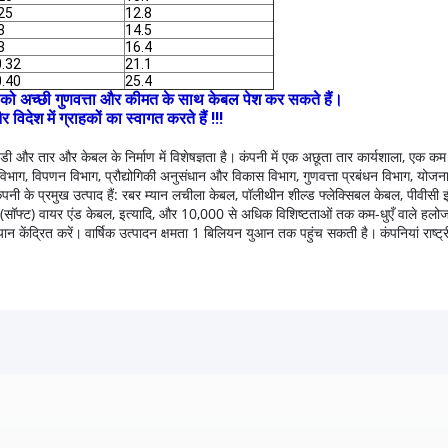
.25
12.8
3
14.5
3
16.4
0.32
21.1
0.40
25.4
हकों को अच्छी गुणवत्ता और कीमत के साथ केबल पेश कर सकते हैं।
ेश में ग्राहकों का स्वागत करते हैं !!!
डी और तार और केबल के निर्माण में विशेषज्ञता है।
कंपनी में एक अछूता तार कार्यशाला, एक क
विभाग, विपणन विभाग, प्रौद्योगिकी अनुसंधान और विकास विभाग, गुणवत्ता प्रबंधन विभाग, योजना औ
ंपनी के प्रमुख उत्पाद हैं: रबर म्यान लचीला केबल, पॉलीथीन शील्ड फ्लेक्सिबल केबल, पीवीसी 
ीथ (सॉफ्ट) वायर एंड केबल, इत्यादि, और 10,000 से अधिक विशिष्टताओं तक कम-धुएँ वाले हलो
ान केंद्रित करें।
वार्षिक उत्पादन क्षमता 1 बिलियन युआन तक पहुंच सकती है।
कंपनियां राष्ट