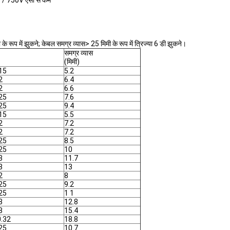
0 / 750V एसी से कम
 रूप में झुकने; केबल समग्र व्यास> 25 मिमी के रूप में त्रिज्या 6 डी झुकने।
समग्र व्यास
(मिमी)
.15
5.2
2
6.4
2
6.6
.25
7.6
.25
9.4
.15
5.5
2
7.2
2
7.2
.25
8.5
.25
10
3
11.7
3
13
2
8
.25
9.2
.25
1 1
3
12.8
3
15.4
0.32
18.8
.25
10.7