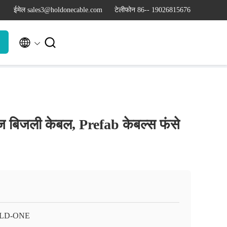
ईमेल sales3@holdonecable.com
टेलीफोन 86-- 19026815676


ज बिजली केबल, Prefab केबल्स फंसे
LD-ONE