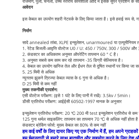
राजमार्ग, पुलों, चैनलों, उच्च स्तरीय कार्यशाला आदि में इसके सुपर प्रदर्शन क
आवेदन
इस केबल का उपयोग शहरी नेटवर्क के लिए किया जाता है। इसे हवाई रूप से, नाल
निर्माण
सादे annealed तांबा, XLPE इन्सुलेशन, unarmoured या एल्यूमीनियम ता
1. रेटेड बिजली-आवृत्ति वोल्टेज U0 / U: 450 / 750V, 300 / 500V औ
2. कंडक्टर का अधिकतम अनुमत ऑपरेटिंग तापमान 60 ° C है।
3. अनुमत सबसे कम काम कर रहे तापमान -35 डिग्री सेल्सियस है।
4. केबल का उपयोग खनिज तेल और ईंधन तेल से दूषित स्थानों पर किया जा स
5. 25 मिमी से अधिक
न्यूनतम झुकने त्रिज्या केबल व्यास के 6 गुना से अधिक है।
D 25 मिमी से कम नहीं
मुख्य तकनीकी प्रदर्शन:
एसी वोल्टेज परीक्षण: (इसे 1 घंटे के लिए पानी में रखें): 3.5kv / 5min।
डीसी प्रतिरोध परीक्षण: आईईसी 60502-1997 मानक के अनुसार
इन्सुलेशन प्रतिरोध परीक्षण: 20 ℃ 200 मी test इन्सुलेशन प्रतिरोध से कम 
125 गुना थर्मल साइकलिंग: तापमान का तापमान 70 ℃ से अधिक नहीं होता है
कंडक्टर ब्रेकिंग फोर्स: मुख्य केबल का 80% से कम नहीं
हम कई वर्षों के लिए दायर किए गए एक निर्माण में हैं, हम अपने ग्रा
हम ईमानदारी से हमारे साथ बातचीत और सहयोग करने के लिए देश और विद