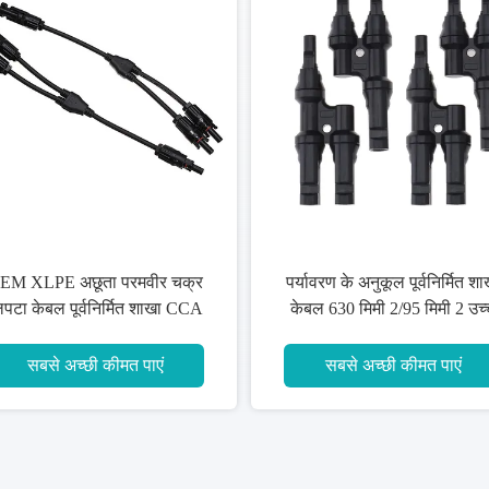
पर्यावरण के अनुकूल पूर्वनिर्मित शाखा
एंटी एजिंग इलेक्ट्रिक सिंग
केबल 630 मिमी 2/95 मिमी 2 उच्च
वायर, एल्यूमीनियम मिश्र ध
कार्यालय भवन
IEC60228
सबसे अच्छी कीमत पाएं
सबसे अच्छी कीमत पा