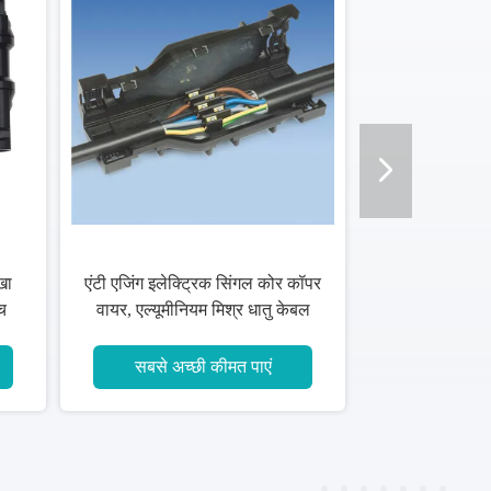
ल कोर कॉपर
निहत्थे पूर्वनिर्मित शाखा केबल कम धुआँ
ातु केबल
हलोजन मुक्त
एं
सबसे अच्छी कीमत पाएं