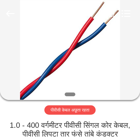
-
2026
Qingdao
Yilan
Cable
Co.,
Ltd..
All
घर
Rights
Reserved.
उत्पादों
वीडियो
हमारे
बारे
पीवीसी केबल अछूता रहता
में
1.0 - 400 वर्गमीटर पीवीसी सिंगल कोर केबल,
कारखाना
पीवीसी लिपटा तार फंसे तांबे कंडक्टर