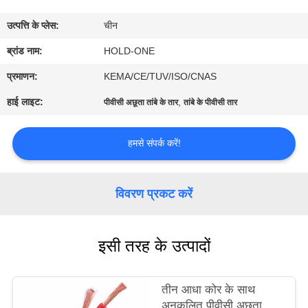
भ्रमण
उत्पत्ति के प्लेस:
चीन
गुणवत्ता
ब्रांड नाम:
HOLD-ONE
नियंत्रण
प्रमाणन:
KEMA/CE/TUV/ISO/CNAS
हाई लाइट:
,
पीवीसी अछूता तांबे के तार
तांबे के पीवीसी तार
संपर्क
करें
हमसे संपर्क करें!
समाचार
विवरण प्रकट करें
साइटमैप
इसी तरह के उत्पादों
गोपनीयता
तीन आधा कोर के साथ
नीति
अनुकूलित पीवीसी अछूता