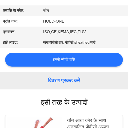
भ्रमण
उत्पत्ति के प्लेस:
चीन
गुणवत्ता
ब्रांड नाम:
HOLD-ONE
नियंत्रण
प्रमाणन:
ISO,CE,KEMA,IEC,TUV
हाई लाइट:
,
तांबा पीवीसी तार
पीवीसी sheathed तारों
संपर्क
करें
हमसे संपर्क करें!
समाचार
विवरण प्रकट करें
साइटमैप
इसी तरह के उत्पादों
गोपनीयता
तीन आधा कोर के साथ
नीति
अनुकूलित पीवीसी अछूता