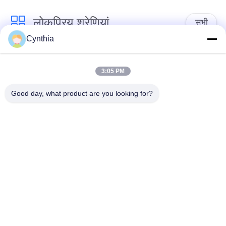
लोकप्रिय श्रेणियां
सभी
Cynthia
एक्स एल पी ई केबल अछूता
पीवीसी केबल अछूता रहता
रहता
3:05 PM
Good day, what product are you looking for?
मिनरल इंसुलेटेड केबल
बख्तरबंद विद्युत केबल
मल्टीकोर कंट्रोल केबल
सिंगल कोर वायर
लो स्मोक जीरो हैलोजन
परिरक्षित साधन केबल
केबल
सदस्यता लें