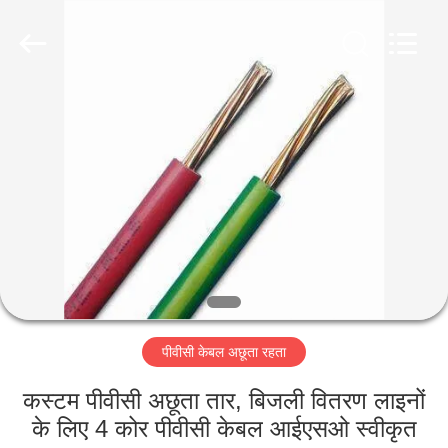
-
2026
Qingdao
Yilan
Cable
Co.,
Ltd..
All
घर
Rights
Reserved.
उत्पादों
वीडियो
हमारे
बारे
पीवीसी केबल अछूता रहता
में
कस्टम पीवीसी अछूता तार, बिजली वितरण लाइनों
कारखाना
के लिए 4 कोर पीवीसी केबल आईएसओ स्वीकृत