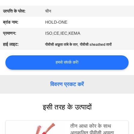
भ्रमण
उत्पत्ति के प्लेस:
चीन
गुणवत्ता
ब्रांड नाम:
HOLD-ONE
नियंत्रण
प्रमाणन:
ISO,CE,IEC,KEMA
हाई लाइट:
,
पीवीसी अछूता तांबे के तार
पीवीसी sheathed तारों
संपर्क
करें
हमसे संपर्क करें!
समाचार
विवरण प्रकट करें
साइटमैप
इसी तरह के उत्पादों
गोपनीयता
तीन आधा कोर के साथ
नीति
अनुकूलित पीवीसी अछूता