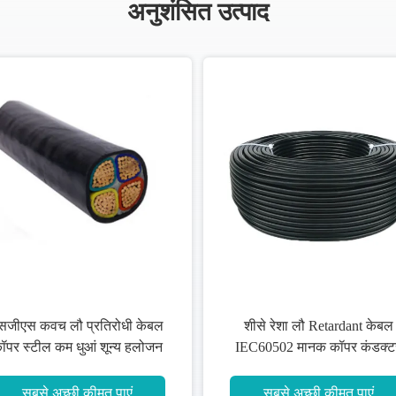
अनुशंसित उत्पाद
सजीएस कवच लौ प्रतिरोधी केबल
शीसे रेशा लौ Retardant केबल
ॉपर स्टील कम धुआं शून्य हलोजन
IEC60502 मानक कॉपर कंडक्ट
सबसे अच्छी कीमत पाएं
सबसे अच्छी कीमत पाएं