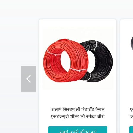
अलार्म सिस्टम लौ रिटार्डेंट केबल
ए
एसडब्ल्यूबी शील्ड लो स्मोक जीरो
क
हैलोजन
सबसे अच्छी कीमत पाएं