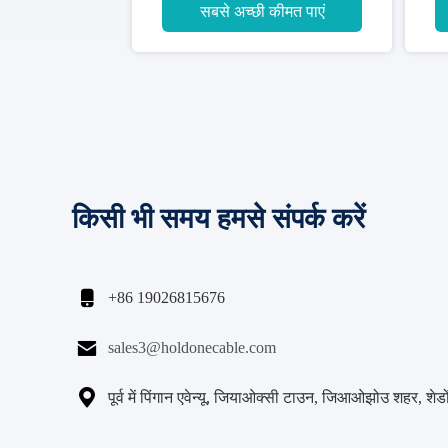
सबसे अच्छी कीमत पाएं
किसी भी समय हमसे संपर्क करें

+86 19026815676

sales3@holdonecable.com

पूर्व में पिंगान एवेन्यू, जियाओक्सी टाउन, जिआओझोउ शहर, शेडों