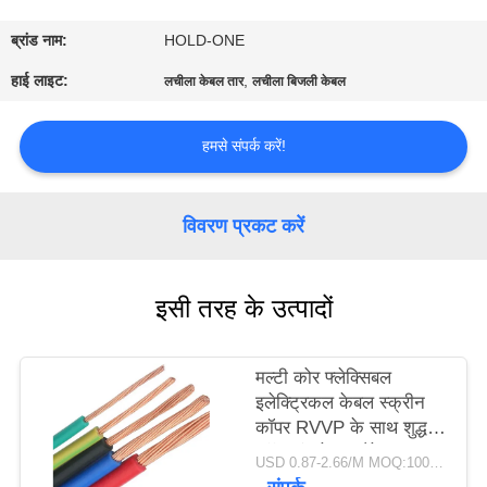
भ्रमण
ब्रांड नाम:
HOLD-ONE
गुणवत्ता
हाई लाइट:
,
लचीला केबल तार
लचीला बिजली केबल
नियंत्रण
हमसे संपर्क करें!
संपर्क
करें
विवरण प्रकट करें
समाचार
इसी तरह के उत्पादों
साइटमैप
मल्टी कोर फ्लेक्सिबल
इलेक्ट्रिकल केबल स्क्रीन
कॉपर RVVP के साथ शुद्ध
गोपनीयता
कॉपर इंसुलेशन जैकेट
USD 0.87-2.66/M MOQ:100 मीटर
नीति