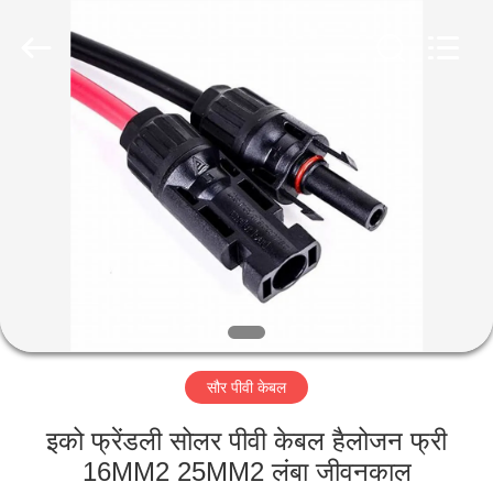
-
2026
Qingdao
Yilan
Cable
Co.,
Ltd..
All
घर
Rights
Reserved.
उत्पादों
वीडियो
हमारे
बारे
सौर पीवी केबल
में
इको फ्रेंडली सोलर पीवी केबल हैलोजन फ्री
कारखाना
16MM2 25MM2 लंबा जीवनकाल