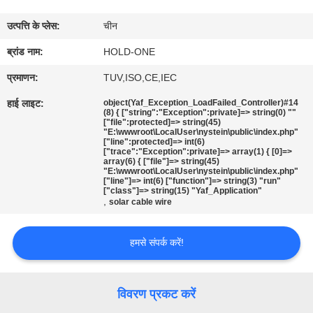
भ्रमण
उत्पत्ति के प्लेस:
चीन
गुणवत्ता
ब्रांड नाम:
HOLD-ONE
नियंत्रण
प्रमाणन:
TUV,ISO,CE,IEC
हाई लाइट:
object(Yaf_Exception_LoadFailed_Controller)#14
(8) { ["string":"Exception":private]=> string(0) ""
संपर्क
["file":protected]=> string(45)
"E:\wwwroot\LocalUser\nystein\public\index.php"
करें
["line":protected]=> int(6)
["trace":"Exception":private]=> array(1) { [0]=>
array(6) { ["file"]=> string(45)
"E:\wwwroot\LocalUser\nystein\public\index.php"
["line"]=> int(6) ["function"]=> string(3) "run"
समाचार
["class"]=> string(15) "Yaf_Application"
,
solar cable wire
साइटमैप
हमसे संपर्क करें!
गोपनीयता
विवरण प्रकट करें
नीति