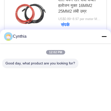
हलोजन मुक्त 16MM2
25MM2 लंबी उम्र
US$0.89~8.97 per meter MOQ:5000 मीटर
संपर्क
Cynthia
लोकप्रिय श्रेणियां
सभी
12:02 PM
एक्स एल पी ई केबल अछूता
Good day, what product are you looking for?
पीवीसी केबल अछूता रहता
रहता
मिनरल इंसुलेटेड केबल
बख्तरबंद विद्युत केबल
मल्टीकोर कंट्रोल केबल
सिंगल कोर वायर