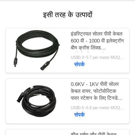
इसी तरह के उत्पादों
इंडस्ट्रियल सोलर पीवी केबल
600 वी - 1000 वी इलेक्ट्रॉन
बीम क्रॉस लिंक्ड
पॉलीओलफिन इंसुलेशन
US$0.3~5.7 per meter MOQ:3000 मीटर
संपर्क
0.6KV - 1KV पीवी सोलर
केबल वायर, फोटोवोल्टिक
पावर स्टेशन के लिए टिनडेड
कॉपर वायर
US$0.5~6.9 per meter MOQ:1500meter
संपर्क
शीत घर्षण सौर पीवी केबल