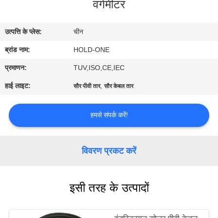
वर्गमीटर
भ्रमण
उत्पत्ति के प्लेस:
चीन
गुणवत्ता
ब्रांड नाम:
HOLD-ONE
नियंत्रण
प्रमाणन:
TUV,ISO,CE,IEC
संपर्क
हाई लाइट:
,
सौर पीवी तार
सौर केबल तार
करें
हमसे संपर्क करें!
समाचार
विवरण प्रकट करें
साइटमैप
इसी तरह के उत्पादों
गोपनीयता
नीति