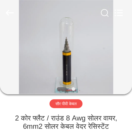
-
2026
Qingdao
Yilan
Cable
Co.,
Ltd..
All
घर
Rights
Reserved.
उत्पादों
वीडियो
हमारे
बारे
सौर पीवी केबल
में
2 कोर फ्लैट / राउंड 8 Awg सोलर वायर,
कारखाना
6mm2 सोलर केबल वेदर रेसिस्टेंट