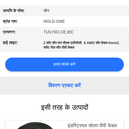
भ्रमण
उत्पत्ति के प्लेस:
चीन
गुणवत्ता
ब्रांड नाम:
HOLD-ONE
नियंत्रण
प्रमाणन:
TUV,ISO,CE,IEC
हाई लाइट:
,
,
2 कोर सौर तार मौसम प्रतिरोधी
8 AWG सौर केबल 6mm2
फ्लैट गोल सौर पीवी केबल
संपर्क
करें
हमसे संपर्क करें!
समाचार
विवरण प्रकट करें
साइटमैप
इसी तरह के उत्पादों
गोपनीयता
नीति
इंडस्ट्रियल सोलर पीवी केबल