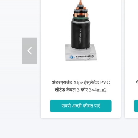
वायर आर्मरिंग 0.7 मिमी इंसुलेशन मोटाई
बीएस 7889 यूवी
XLPE इंसुलेटेड केबल
कॉपर एक्सएलप
सबसे अच्छी कीमत पाएं
सबसे अच्छ