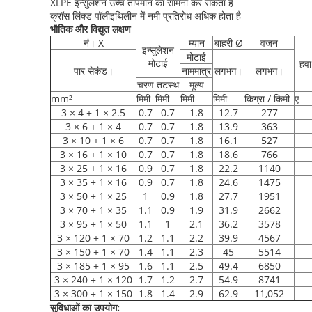
XLPE इन्सुलेशन उच्च तापमान का सामना कर सकता है
क्रॉस लिंक्ड पॉलीइथिलीन में नमी प्रतिरोध अधिक होता है
भौतिक और विद्युत लक्षण
नं। X
म्यान
बाहरी Ø
वजन
इन्सुलेशन
मोटाई
मोटाई
हवा
पार सेकंड।
नाममात्र
लगभग।
लगभग।
चरण
तटस्थ
मूल्य
mm²
मिमी
मिमी
मिमी
मिमी
किग्रा / किमी
ए
3 × 4 + 1 × 2.5
0.7
0.7
1.8
12.7
277
3 × 6 + 1 × 4
0.7
0.7
1.8
13.9
363
3 × 10 + 1 × 6
0.7
0.7
1.8
16.1
527
3 × 16 + 1 × 10
0.7
0.7
1.8
18.6
766
3 × 25 + 1 × 16
0.9
0.7
1.8
22.2
1140
3 × 35 + 1 × 16
0.9
0.7
1.8
24.6
1475
3 × 50 + 1 × 25
1
0.9
1.8
27.7
1951
3 × 70 + 1 × 35
1.1
0.9
1.9
31.9
2662
3 × 95 + 1 × 50
1.1
1
2.1
36.2
3578
3 × 120 + 1 × 70
1.2
1.1
2.2
39.9
4567
3 × 150 + 1 × 70
1.4
1.1
2.3
45
5514
3 × 185 + 1 × 95
1.6
1.1
2.5
49.4
6850
3 × 240 + 1 × 120
1.7
1.2
2.7
54.9
8741
3 × 300 + 1 × 150
1.8
1.4
2.9
62.9
11,052
सुविधाओं का उपयोग: