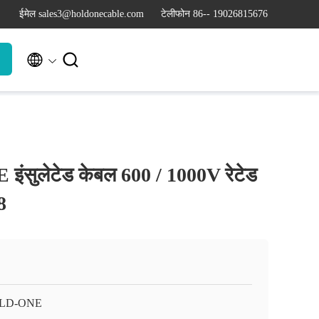
ईमेल sales3@holdonecable.com
टेलीफोन 86-- 19026815676


इंसुलेटेड केबल 600 / 1000V रेटेड
8
LD-ONE