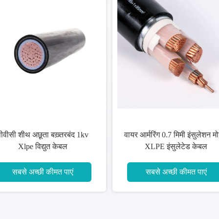
ीवीसी शीथ अछूता बख़्तरबंद 1kv
वायर आर्मरिंग 0.7 मिमी इंसुलेशन म
Xlpe विद्युत केबल
XLPE इंसुलेटेड केबल
सबसे अच्छी कीमत पाएं
सबसे अच्छी कीमत पाएं