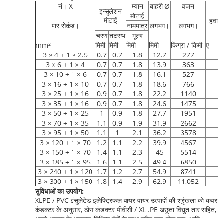
नं। X
म्यान
बाहरी Ø
वजन
इन्सुलेशन
मोटाई
मोटाई
हवा
पार सेकंड।
नाममात्र
लगभग।
लगभग।
चरण
तटस्थ
मूल्य
mm²
मिमी
मिमी
मिमी
मिमी
किग्रा / किमी
ए
3 × 4 + 1 × 2.5
0.7
0.7
1.8
12.7
277
3 × 6 + 1 × 4
0.7
0.7
1.8
13.9
363
3 × 10 + 1 × 6
0.7
0.7
1.8
16.1
527
3 × 16 + 1 × 10
0.7
0.7
1.8
18.6
766
3 × 25 + 1 × 16
0.9
0.7
1.8
22.2
1140
3 × 35 + 1 × 16
0.9
0.7
1.8
24.6
1475
3 × 50 + 1 × 25
1
0.9
1.8
27.7
1951
3 × 70 + 1 × 35
1.1
0.9
1.9
31.9
2662
3 × 95 + 1 × 50
1.1
1
2.1
36.2
3578
3 × 120 + 1 × 70
1.2
1.1
2.2
39.9
4567
3 × 150 + 1 × 70
1.4
1.1
2.3
45
5514
3 × 185 + 1 × 95
1.6
1.1
2.5
49.4
6850
3 × 240 + 1 × 120
1.7
1.2
2.7
54.9
8741
3 × 300 + 1 × 150
1.8
1.4
2.9
62.9
11,052
सुविधाओं का उपयोग:
XLPE / PVC इंसुलेटेड इलेक्ट्रिकल वायर वायर उत्पादों की श्रृंखला को क
कंडक्टर के अनुसार, ठोस कंडक्टर पीवीसी / XL .PE अछूता विद्युत तार सहित,