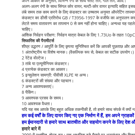
अपने आकार के अनुसार, विभिन्न रंगों के साथ फ्लैट तार, गोल तार, आदि।
अलग-अलग रंगों के साथ सिंगल कोर वायर, मल्टी-कोर वायर इत्यादि सहित इसक
लंबे समय तक काम करने के लिए कंडक्टर का उच्चतम अनुमत ऑपरेटिंग तापमान 
कंडक्टर का डीसी प्रतिरोध GB / T3956-1997 के वजीफे का अनुपालन कर
लेटते समय वातावरण का तापमान 0 से कम नहीं होना चाहिए। अन्यथा यह पहले से
चाहिए।
आंशिक निर्वहन परीक्षण: निर्वहन मात्रा केबल के लिए 1.73Uo के तहत 10pC
सिफारिश की पैरामीटर्स
शीघ्र उद्धरण / आपूर्ति के लिए कृपया सुनिश्चित करें कि आपकी पूछताछ और आपक
1 अंतर्राष्ट्रीय या विशेष मानक। (वैकल्पिक रूप से, केबल का सटीक उपयोग।)
2 रेटेड वोल्टेज।
3 तांबे या एल्यूमीनियम कंडक्टर।
4 प्रत्येक कंडक्टर का आकार।
5 इन्सुलेशन सामग्री: पीवीसी XLPE या अन्य।
6 कंडक्टरों की संख्या और पहचान।
7 अन्य आवश्यकताएं।
8 पैकिंग।
9 आवश्यक प्रसव के समय।
10 आवश्यक वैधता।
यदि यह सब आपके लिए बहुत अधिक तकनीकी है, तो हमारे साथ संपर्क में क्यों न 
हम कई वर्षों के लिए दायर किए गए एक निर्माण में हैं, हम अपने ग्रा
हम ईमानदारी से हमारे साथ बातचीत और सहयोग करने के लिए देश और विद
हमारे बारे में
2000 में स्थापित, होल्ड-वन।
एक आधुनिक बड़े पैमाने पर अनुसंधान और विकास 