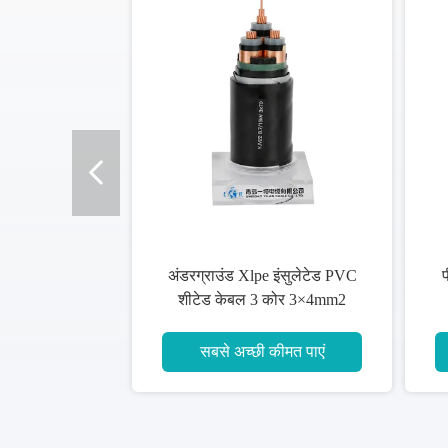
अंडरग्राउंड Xlpe इंसुलेटेड PVC
प
शीटेड केबल 3 कोर 3×4mm2
सबसे अच्छी कीमत पाएं