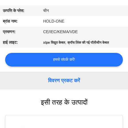
भ्रमण
उत्पत्ति के प्लेस:
चीन
गुणवत्ता
ब्रांड नाम:
HOLD-ONE
नियंत्रण
प्रमाणन:
CE/IEC/KEMA/VDE
हाई लाइट:
,
xlpe विद्युत केबल
क्रॉस लिंक की गई पॉलीथीन केबल
संपर्क
करें
हमसे संपर्क करें!
समाचार
विवरण प्रकट करें
साइटमैप
इसी तरह के उत्पादों
गोपनीयता
नीति