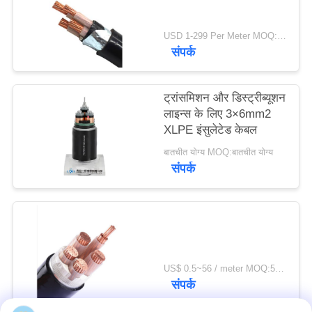
USD 1-299 Per Meter MOQ:500 मी
संपर्क
ट्रांसमिशन और डिस्ट्रीब्यूशन
लाइन्स के लिए 3×6mm2
XLPE इंसुलेटेड केबल
बातचीत योग्य MOQ:बातचीत योग्य
संपर्क
US$ 0.5~56 / meter MOQ:500 मीटर की दूरी
संपर्क