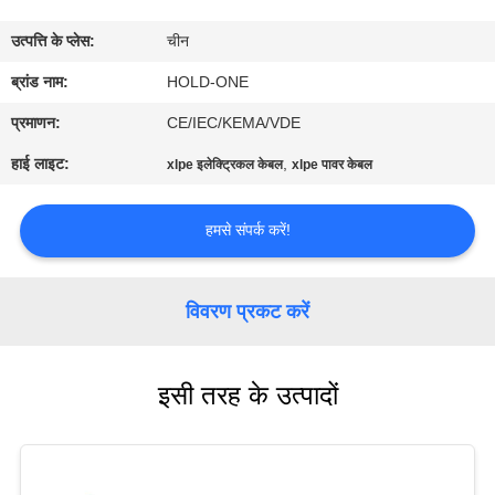
भ्रमण
उत्पत्ति के प्लेस:
चीन
गुणवत्ता
ब्रांड नाम:
HOLD-ONE
नियंत्रण
प्रमाणन:
CE/IEC/KEMA/VDE
हाई लाइट:
,
xlpe इलेक्ट्रिकल केबल
xlpe पावर केबल
संपर्क
करें
हमसे संपर्क करें!
समाचार
विवरण प्रकट करें
साइटमैप
इसी तरह के उत्पादों
गोपनीयता
नीति