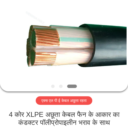
-
2026
Qingdao
Yilan
Cable
Co.,
Ltd..
All
घर
Rights
Reserved.
उत्पादों
वीडियो
हमारे
बारे
एक्स एल पी ई केबल अछूता रहता
में
4 कोर XLPE अछूता केबल फैन के आकार का
कारखाना
कंडक्टर पॉलीप्रोपाइलीन भराव के साथ