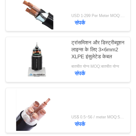
USD 1-299 Per Meter MOQ:500 मी
संपर्क
ट्रांसमिशन और डिस्ट्रीब्यूशन
लाइन्स के लिए 3×6mm2
XLPE इंसुलेटेड केबल
बातचीत योग्य MOQ:बातचीत योग्य
संपर्क
US$ 0.5~56 / meter MOQ:500 मीटर की दूरी
संपर्क