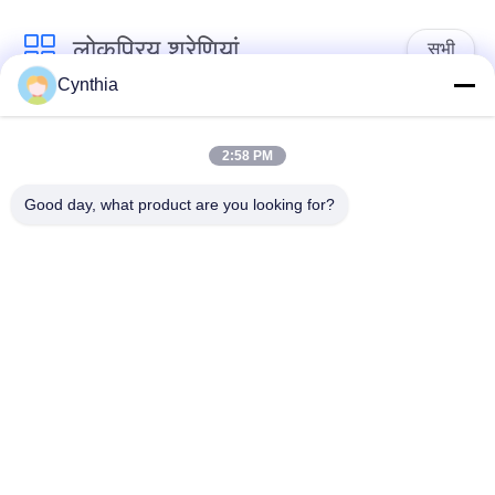
लोकप्रिय श्रेणियां
सभी
Cynthia
एक्स एल पी ई केबल अछूता
पीवीसी केबल अछूता रहता
रहता
2:58 PM
Good day, what product are you looking for?
मिनरल इंसुलेटेड केबल
बख्तरबंद विद्युत केबल
मल्टीकोर कंट्रोल केबल
सिंगल कोर वायर
लो स्मोक जीरो हैलोजन
परिरक्षित साधन केबल
केबल
सदस्यता लें