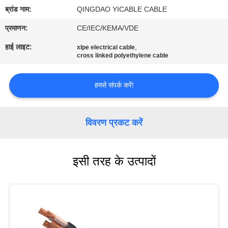
भ्रमण
ब्रांड नाम:
QINGDAO YICABLE CABLE
प्रमाणन:
CE/IEC/KEMA/VDE
गुणवत्ता
हाई लाइट:
,
xlpe electrical cable
नियंत्रण
cross linked polyethylene cable
हमसे संपर्क करें!
संपर्क
करें
विवरण प्रकट करें
समाचार
इसी तरह के उत्पादों
साइटमैप
गोपनीयता
नीति