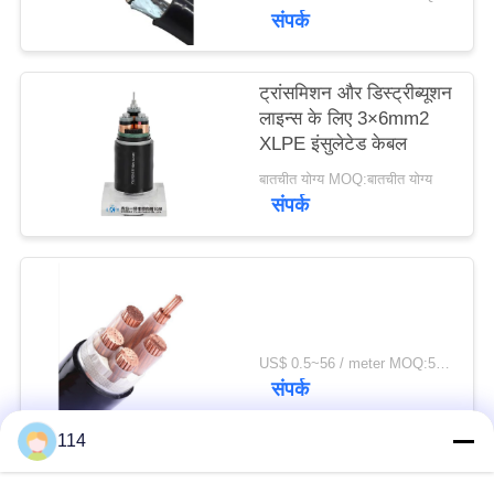
संपर्क
ट्रांसमिशन और डिस्ट्रीब्यूशन
लाइन्स के लिए 3×6mm2
XLPE इंसुलेटेड केबल
बातचीत योग्य MOQ:बातचीत योग्य
संपर्क
US$ 0.5~56 / meter MOQ:500 मीटर की दूरी
संपर्क
114
लोकप्रिय श्रेणियां
सभी