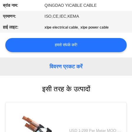
भ्रमण
ब्रांड नाम:
QINGDAO YICABLE CABLE
प्रमाणन:
ISO,CE,IEC,KEMA
गुणवत्ता
हाई लाइट:
,
xlpe electrical cable
xlpe power cable
नियंत्रण
हमसे संपर्क करें!
संपर्क
करें
विवरण प्रकट करें
समाचार
इसी तरह के उत्पादों
साइटमैप
गोपनीयता
नीति
USD 1-299 Per Meter MOQ:500 मी