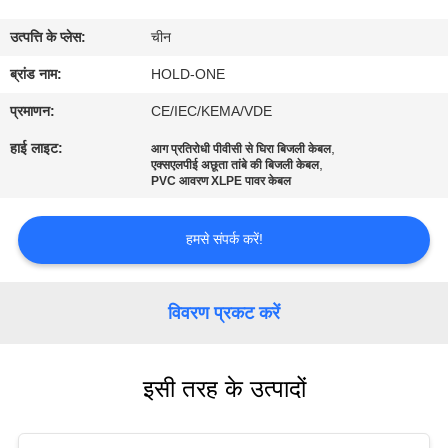
भ्रमण
उत्पत्ति के प्लेस:
चीन
गुणवत्ता
ब्रांड नाम:
HOLD-ONE
नियंत्रण
प्रमाणन:
CE/IEC/KEMA/VDE
हाई लाइट:
,
आग प्रतिरोधी पीवीसी से घिरा बिजली केबल
,
एक्सएलपीई अछूता तांबे की बिजली केबल
संपर्क
PVC आवरण XLPE पावर केबल
करें
हमसे संपर्क करें!
समाचार
विवरण प्रकट करें
साइटमैप
इसी तरह के उत्पादों
गोपनीयता
नीति