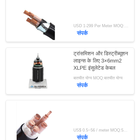
USD 1-299 Per Meter MOQ:500 मी
संपर्क
ट्रांसमिशन और डिस्ट्रीब्यूशन
लाइन्स के लिए 3×6mm2
XLPE इंसुलेटेड केबल
बातचीत योग्य MOQ:बातचीत योग्य
संपर्क
US$ 0.5~56 / meter MOQ:500 मीटर की दूरी
संपर्क