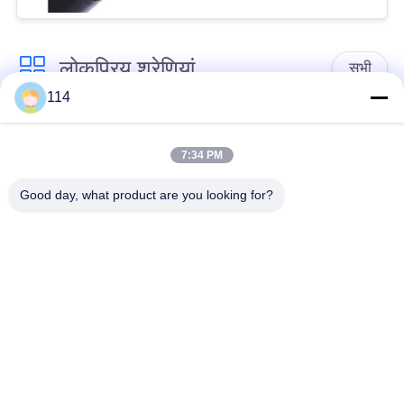
लोकप्रिय श्रेणियां
सभी
114
एक्स एल पी ई केबल अछूता
पीवीसी केबल अछूता रहता
रहता
7:34 PM
Good day, what product are you looking for?
मिनरल इंसुलेटेड केबल
बख्तरबंद विद्युत केबल
मल्टीकोर कंट्रोल केबल
सिंगल कोर वायर
लो स्मोक जीरो हैलोजन
परिरक्षित साधन केबल
केबल