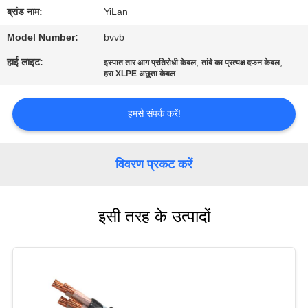
भ्रमण
ब्रांड नाम:
YiLan
Model Number:
bvvb
गुणवत्ता
हाई लाइट:
,
,
इस्पात तार आग प्रतिरोधी केबल
तांबे का प्रत्यक्ष दफन केबल
नियंत्रण
हरा XLPE अछूता केबल
हमसे संपर्क करें!
संपर्क
करें
विवरण प्रकट करें
समाचार
इसी तरह के उत्पादों
साइटमैप
गोपनीयता
नीति